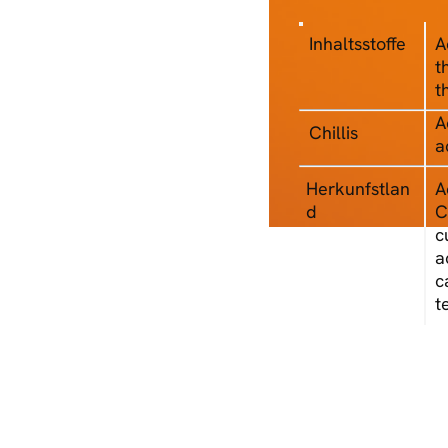
Inhaltsstoffe
A
t
t
A
Chillis
a
A
Herkunfstlan
C
d
c
a
c
t