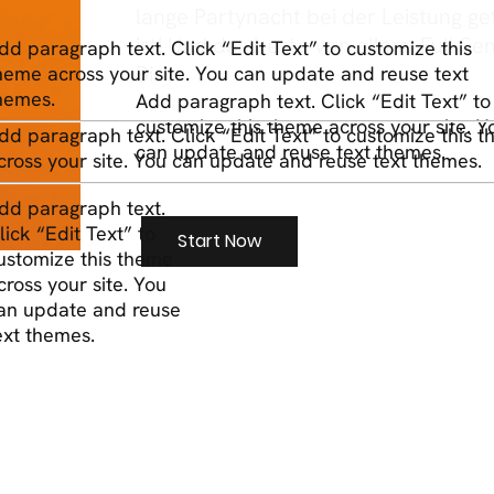
lange Partynacht bei der Leistung ge
ist! Und das beste von allem: Full Se
dd paragraph text. Click “Edit Text” to customize this
Bio.
heme across your site. You can update and reuse text
hemes.
Add paragraph text. Click “Edit Text” to
customize this theme across your site. Y
dd paragraph text. Click “Edit Text” to customize this 
can update and reuse text themes.
cross your site. You can update and reuse text themes.
dd paragraph text.
lick “Edit Text” to
Start Now
ustomize this theme
cross your site. You
an update and reuse
ext themes.