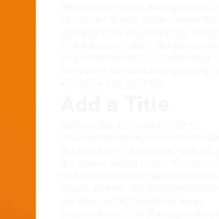
die es in sich haben. Handgeröstet, 
nah an der Bohne, bieten unsere Knu
und natürliche Aromenvielfalt. Ein sü
Schokoladenerlebnis, das überrascht
lange Studiennächte, öde Bürotage o
Partynacht bei der Leistung gefragt i
von allem: Full Send Bio.
Add a Title
Kleine, süße, knusprig kandierte
Kakaoknabbereien, die es in sich ha
Handgeröstet, unconchiert und nah 
der Bohne, bieten unsere Knuenlis e
echte und natürliche Aromenvielfalt.
süßlich bitteres Schokoladenerlebnis
das überrascht. Perfekt für lange
Studiennächte, öde Bürotage oder d