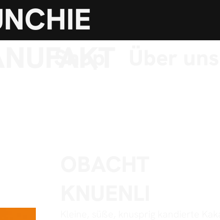
NCHIE
NUFAKT
Shop
Über uns
OBACHT
KNUENLI
Kleine, süße, knusprig kandierte Ka