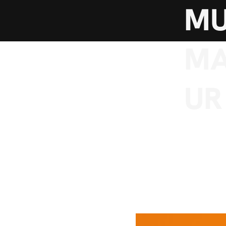
MU
MA
UR