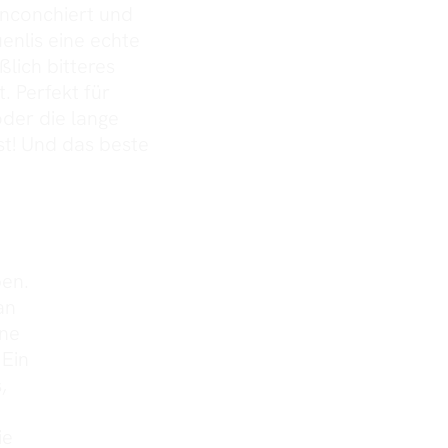
unconchiert und
enlis eine echte
ßlich bitteres
. Perfekt für
der die lange
st! Und das beste
ben.
an
ine
 Ein
,
ie